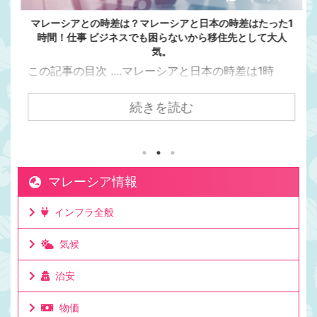
マレーシアとの時差は？マレーシアと日本の時差はたった1
時間！仕事 ビジネスでも困らないから移住先として大人
気。
この記事の目次 ....マレーシアと日本の時差は1時
間。マレーシアの方が日本より1時間遅い日本からク
アラルンプールまで飛行機で7時間かかるけど時差は
続きを読む
1時間。マレーシアが移住先として人気の理由は時差
にもある。マレーシアと日本でビジネスをしても連
絡を取りやすい時差。移住して日本と仕事をしてい
る人もたくさんいる理由。ビジネスでリアルタイム
マレーシア情報
に連絡が取れるのは利点。ミーティングの時間も決
めやすいお昼休みの感覚も大体似た時間なのでわか
インフラ全般
りやすいママチキも仕事で日本と毎日やり取りする
けど問題なし。時差としてはたった一時間 ...
気候
治安
物価