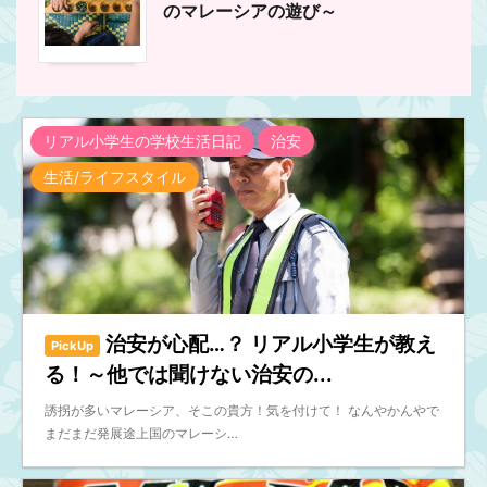
のマレーシアの遊び～
リアル小学生の学校生活日記
治安
生活/ライフスタイル
治安が心配…？ リアル小学生が教え
PickUp
る！～他では聞けない治安の...
誘拐が多いマレーシア、そこの貴方！気を付けて！ なんやかんやで
まだまだ発展途上国のマレーシ…