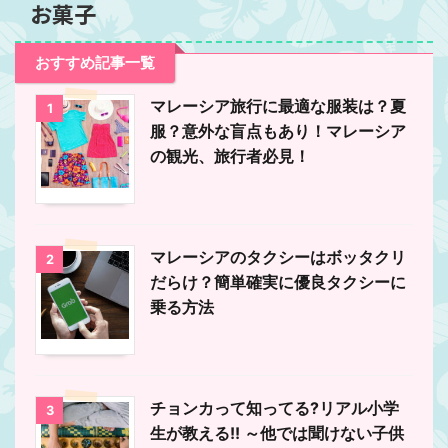
お菓子
おすすめ記事一覧
マレーシア旅行に最適な服装は？夏
1
服？意外な盲点もあり！マレーシア
の観光、旅行者必見！
マレーシアのタクシーはボッタクリ
2
だらけ？簡単確実に優良タクシーに
乗る方法
チョンカって知ってる?リアル小学
3
生が教える!! ～他では聞けない子供