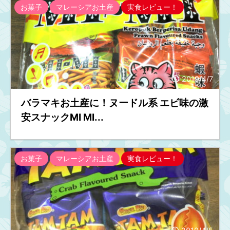
お菓子
マレーシアお土産
実食レビュー！
2019/4/7
バラマキお土産に！ヌードル系 エビ味の激
安スナックMI MI...
お菓子
マレーシアお土産
実食レビュー！