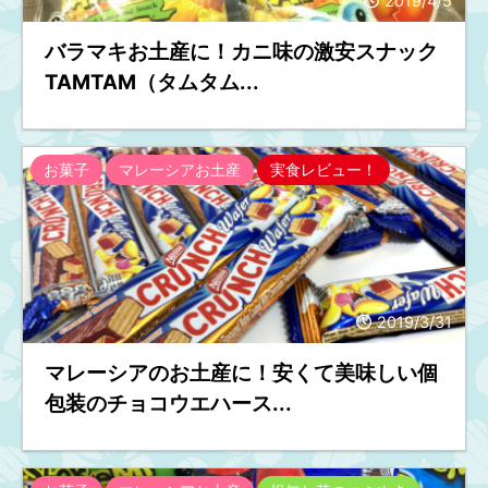
2019/4/5
バラマキお土産に！カニ味の激安スナック
TAMTAM（タムタム...
お菓子
マレーシアお土産
実食レビュー！
2019/3/31
マレーシアのお土産に！安くて美味しい個
包装のチョコウエハース...