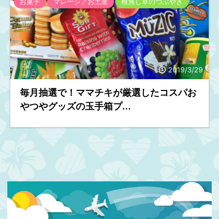
お菓子
マレーシアお土産
根無し草のつぶやき
2019/3/29
毎月抽選で！ママチキが厳選したコスパお
やつやグッズの玉手箱プ...