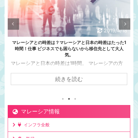
2019/4/18
マレーシアとの時差は？マレーシアと日本の時差はたった1
時間！仕事 ビジネスでも困らないから移住先として大人
気。
マレーシアと日本の時差は1時間。 マレーシアの方
が日本より1時間遅い マレーシアと日本の時差って
意外と知られてないんですよね。 日本とマレーシア
続きを読む
の時差は1時間です。 マレーシアの方が日本より1時
間遅いです。 日本が朝7時の時、マレーシアは朝6
時。朝6時はまだ真っ暗です。 ママチキ ママチキは
お弁当を作るために、マレー時間で朝5時半には起き
マレーシア情報
てますが、まだ夜中！という暗さです。 日本からク
アラルンプールまで飛行機で7時間かかるけど時差は
インフラ全般
1時間。 日本からクアラルンプールまで飛行機で7時
間程度かかります。 とて ...