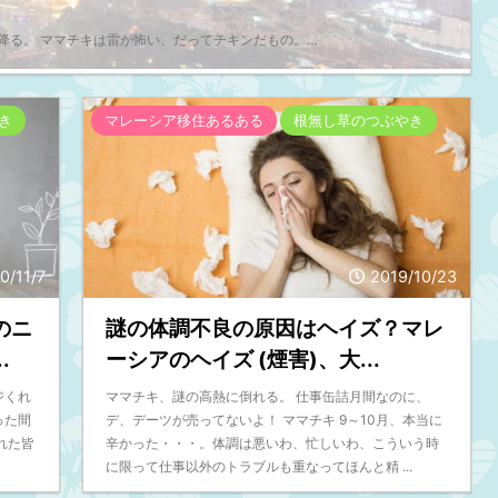
位としては6種類です。 ※上記は1RM27円で
す。 日本か
ごめん
計算しています。 硬貨の種類は4種類！（セ
で7時間かかる
降る。 ママチキは雷が怖い、だってチキンだもの。…
た。
ン） 5￠(セン)・・・・約 1 ...
クアラルンプ
かります。 とて 
き
マレーシア移住あるある
根無し草のつぶやき
0/11/7
2019/10/23
のニ
謎の体調不良の原因はヘイズ？マレ
.
ーシアのヘイズ (煙害)、大...
ジくれ
ママチキ、謎の高熱に倒れる。 仕事缶詰月間なのに、
った間
デ、デーツが売ってないよ！ ママチキ 9～10月、本当に
くれた皆
辛かった・・・。体調は悪いわ、忙しいわ、こういう時
に限って仕事以外のトラブルも重なってほんと精 ...