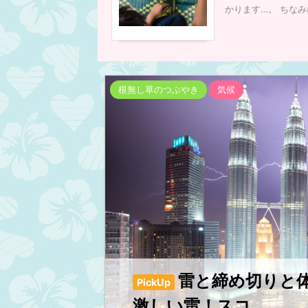
かります…。 ちなみに
インフラ
トラベル情報
電圧
根無し草のつぶやき
気候
201
変圧器は？コンセントは？変換プ
は？マレーシアの電圧は日本と違
す。マレーシアの観光、旅行者必
マレーシアでもスマホを充電したいな
いますよね？ そのままでは充電できま
続きを読む
ん。 ぴよりーぬ ママチキーーーー！
充電しようと思ったんだけど、差し込
よぉ、ささらない！コンセントの形が
う！ ギャーなんてことしようとしてる
雷と締め切りと
危ないでしょーー！後でやるからちょ
PickUp
ちなさいって言ったでしょ。 激辛チ
激しい雷！スコ...
ドーン！ な、何の音？今ドーンって。