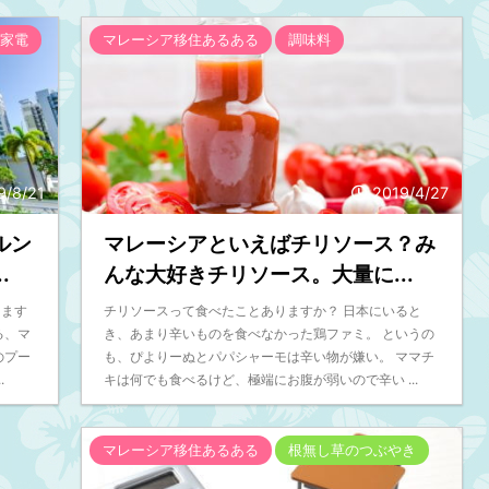
家電
マレーシア移住あるある
調味料
9/8/21
2019/4/27
ルン
マレーシアといえばチリソース？み
.
んな大好きチリソース。大量に...
します
チリソースって食べたことありますか？ 日本にいると
る、マ
き、あまり辛いものを食べなかった鶏ファミ。 というの
のプー
も、ぴよりーぬとパパシャーモは辛い物が嫌い。 ママチ
.
キは何でも食べるけど、極端にお腹が弱いので辛い ...
マレーシア移住あるある
根無し草のつぶやき