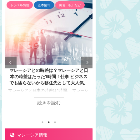
基本情報
風習、祝日など
インフラ
トラベル情報
電圧
2019/4/18
2019
との時差は？マレーシアと日
変圧器は？コンセントは？変換プラ
たった1時間！仕事 ビジネス
は？マレーシアの電圧は日本と違い
いから移住先として大人気。
す。マレーシアの観光、旅行者必見
日本の時差は1時間。 マレーシ
マレーシアでもスマホを充電したいな～
より1時間遅い マレーシアと日
いますよね？ そのままでは充電できま
続きを読む
続きを読む
意外と知られてないんですよ
ん。 ぴよりーぬ ママチキーーーー！ゲ
マレーシアの時差は1時間です。
充電しようと思ったんだけど、差し込め
方が日本より1時間遅いです。
よぉ、ささらない！コンセントの形がち
の時、マレーシアは朝6時。朝6
う！ ギャーなんてことしようとしてる
暗です。 ママチキ ママチキは
危ないでしょーー！後でやるからちょっ
ために、マレー時間で朝5時半
ちなさいって言ったでしょ。 激辛チキ
マレーシア情報
すが、まだ夜中！という暗さで
ドーン！ な、何の音？今ドーンって。