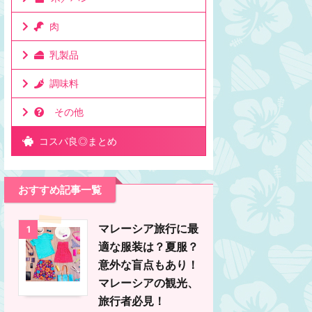
肉
乳製品
調味料
その他
コスパ良◎まとめ
おすすめ記事一覧
マレーシア旅行に最
1
適な服装は？夏服？
意外な盲点もあり！
マレーシアの観光、
旅行者必見！