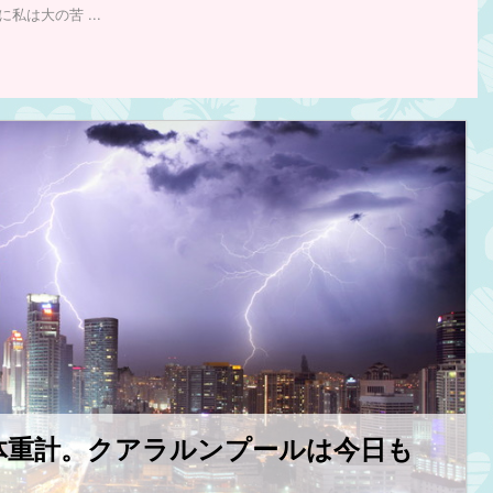
私は大の苦 ...
トラベル情報
基本情報
為替
トラベル情報
銀行／両替
9/4/4
2019/4/4
ラグ
マレーシアの通貨はリンギット！為替情
マレーシア
いま
報や両替についても！マレーシアの観
本の時差は
見！
光、旅行者必見！
でも困らな
～と思
マレーシアの通貨はリンギット お札の種類
マレーシアと
せ
は6種類！（リンギット） 1RM(リンギッ
アの方が日本
続きを読む
ゲーム
ト)・・・・約 27円 5RM(リンギッ
本の時差って
めない
ト)・・・・約 135円 10RM(リンギッ
ね。 日本と
ちが
ト)・・・・約 270円 20RM(リンギッ
マレーシアの
の、
ト)・・・・約 540円 50RM(リンギッ
日本が朝7時
体重計。クアラルンプールは今日も
っと待
ト)・・・・約 1350円 100RM(リンギッ
時はまだ真っ
キン
ト)・・・・約 2700円 ※旧札と現行のお札が
お弁当を作る
 マ
混ざっているので6種類にみえませんが、単
には起きてま