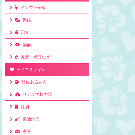
らクアラルンプールまで飛行機
マチキ パパシャモ
インフラ全般
けど時差は1時間。 日本から
・・・・・・・・・・・・・・・・・ご
ールまで飛行機で7時間程度か
コンセント爆発したわ。ドーンていった
気候
...
ギャー！パパシャーモの部 ...
治安
物価
風習、祝日など
ライフスタイル
移住あるある
リアル学校生活
住居
掃除洗濯
家具