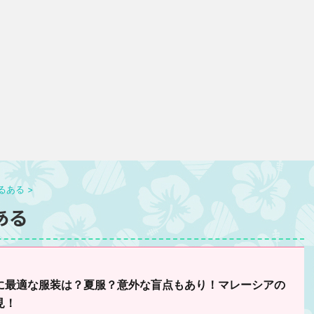
るある
>
ある
に最適な服装は？夏服？意外な盲点もあり！マレーシアの
見！