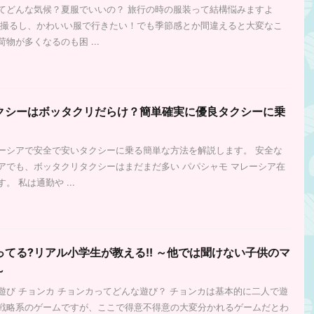
てどんな気候？夏服でいいの？ 旅行の時の服装って結構悩みますよ
ん撮るし、かわいい服で行きたい！でも季節感とか間違えると大変なこ
物が多くなるのも困 ...
クシーはボッタクリだらけ？簡単確実に優良タクシーに乗
ーシアで安全で安いタクシーに乗る簡単な方法を解説します。 安全な
アでも、ボッタクリタクシーはまだまだ多い パパシャモ マレーシア在
 私は通勤や ...
てる?リアル小学生が教える!! ～他では聞けない子供のマ
～
遊び チョンカ チョンカってどんな遊び？ チョンカは基本的に二人で遊
戦略系のゲームですが、ここで得意不得意の大変分かれるゲームだとわ