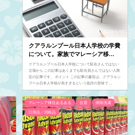
2019/4/18
クアラルンプール日本人学校の学費
について。家族でマレーシア移...
クアラルンプール日本人学校について駐在さんではない
立場から この記事はあくまでも駐在員さんではない人限
定の記事です。 ポイント この記事の趣旨は、クアラルン
プール日本人学校が高すぎるという批評の意味で ...
マレーシア移住あるある
住居
掃除洗濯
日用品／消耗品