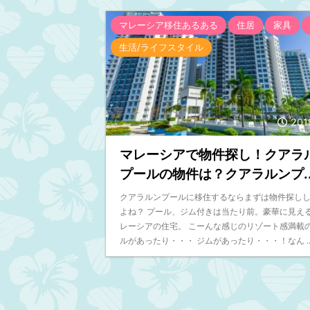
マレーシア移住あるある
住居
家具
生活/ライフスタイル
201
マレーシアで物件探し！クアラ
プールの物件は？クアラルンプ..
クアラルンプールに移住するならまずは物件探し
よね？ プール、ジム付きは当たり前。豪華に見え
レーシアの住宅。 こーんな感じのリゾート感満載
ルがあったり・・・ ジムがあったり・・・！なん ..