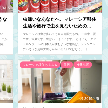
9/4/15
2019/4/15
うな
虫嫌いなあなたへ、マレーシア移住
生活や旅行で虫を見ないための...
つい
マレーシアは虫が多い？そりゃ南国だもの。 一年中、夏
 虫が
です。常夏です。虫はいっぱいいます。 とはいえ、クア
（笑）
ラルンプールの日本人が住むような場所は、ジャングル
..
にいそうな超巨大虫とかがいるわけではなく。 日 ...
マレーシア移住あるある
住居
掃除洗濯
19/4/9
2019/4/5