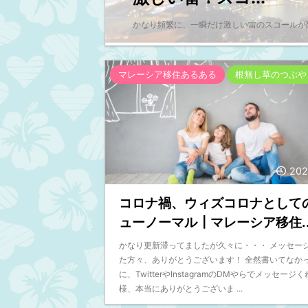
マチキ パパシャモ
・・・・・・・・・・・・・・・・・
かなり頻繁に、一瞬だけ激しい雷のスコールが
コンセント爆発したわ。ドーンていっ
ギャー！パパシャーモの部 ...
マレーシア移住あるある
根無し草のつぶや
202
コロナ禍、ウィズコロナとして
ューノーマル┃マレーシア移住..
かなり更新滞ってましたが久々に・・・ メッセー
た方々、ありがとうございます！ 全然書いてなか
に、TwitterやInstagramのDMやらでメッセージ
様、本当にありがとうございま ...