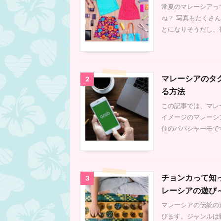
常夏のマレーシアっ
ね？ 写真もたくさ
とになりそうだし、荷
マレーシアのタ
2
る方法
この記事では、マレ
イメージのマレーシ
住のパパシャーモです。
チョンカって知っ
3
レーシアの遊び
マレーシアの伝統の
びます。ジャンルは