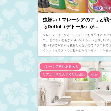
201
虫嫌い！マレーシアのアリと戦
らDettol（デトール）が...
マレーシアは虫が多い！その中でも今回はアリに
て。 どこからともなくやってくるうっとおしいアリ
嫌いすぎて写真すら載せたくないのでイラストで
うおお！イラストでも動かしたらキモッ！！キモッ .
マレーシア移住あるある
リアル小学生の学校生活日記
住居
20