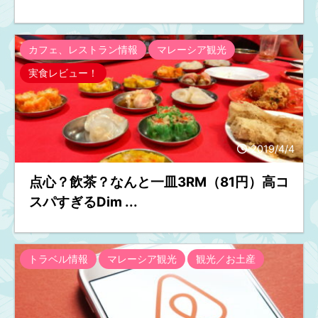
カフェ、レストラン情報
マレーシア観光
実食レビュー！
2019/4/4
点心？飲茶？なんと一皿3RM（81円）高コ
スパすぎるDim ...
トラベル情報
マレーシア観光
観光／お土産