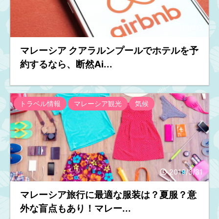
2019/4/3
マレーシア クアラルンプールでホテルを予
約するなら、断然Ai...
トラベル情報
マレーシア観光
気候
2019/3/31
マレーシア旅行に最適な服装は？夏服？意
外な盲点もあり！マレー...