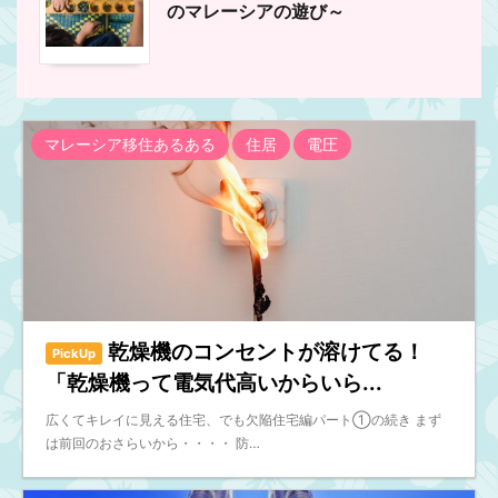
のマレーシアの遊び～
マレーシア移住あるある
住居
電圧
乾燥機のコンセントが溶けてる！
PickUp
「乾燥機って電気代高いからいら...
広くてキレイに見える住宅、でも欠陥住宅編パート①の続き まず
は前回のおさらいから・・・・ 防…