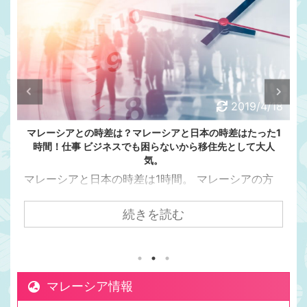
2019/4/18
マレーシアとの時差は？マレーシアと日本の時差はたった1
時間！仕事 ビジネスでも困らないから移住先として大人
気。
マレーシアと日本の時差は1時間。 マレーシアの方
が日本より1時間遅い マレーシアと日本の時差って
意外と知られてないんですよね。 日本とマレーシア
続きを読む
の時差は1時間です。 マレーシアの方が日本より1時
間遅いです。 日本が朝7時の時、マレーシアは朝6
時。朝6時はまだ真っ暗です。 ママチキ ママチキは
お弁当を作るために、マレー時間で朝5時半には起き
マレーシア情報
てますが、まだ夜中！という暗さです。 日本からク