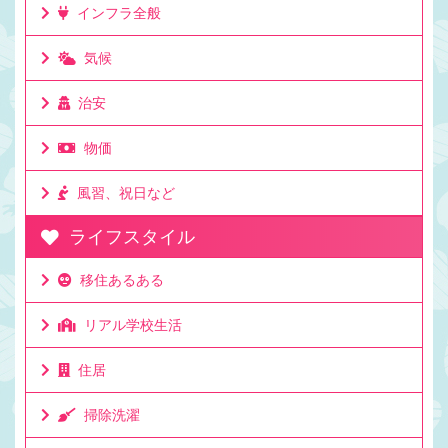
アラルンプールまで飛行機で7時間かかるけど時差は
インフラ全般
1時間。 日本からクアラルンプールまで飛行機で7時
間程度かかります。 とて ...
気候
治安
物価
風習、祝日など
ライフスタイル
移住あるある
リアル学校生活
住居
掃除洗濯