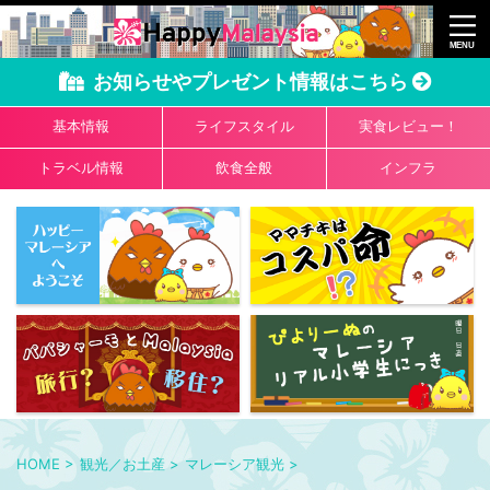
お知らせやプレゼント情報はこちら
基本情報
ライフスタイル
実食レビュー！
トラベル情報
飲食全般
インフラ
HOME
>
観光／お土産
>
マレーシア観光
>