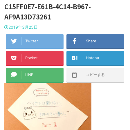
C15FF0E7-E61B-4C14-B967-
AF9A13D73261
2019年3月25日
Twitter
Share
Pocket
Hatena
LINE
コピーする