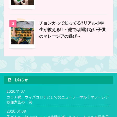
チョンカって知ってる?リアル小学
3
生が教える!! ～他では聞けない子供
のマレーシアの遊び～
お知らせ
2020.11.07
コロナ禍、ウィズコロナとしてのニューノーマル┃マレーシア
移住家族の一例
2020.01.09
子どもも一緒にマレーシア生活を楽しもう！～リアル小学生日