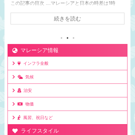
この記事の目次 ....マレーシアと日本の時差は1時
間。マレーシアの方が日本より1時間遅い日本からク
アラルンプールまで飛行機で7時間かかるけど時差は
続きを読む
1時間。マレーシアが移住先として人気の理由は時差
にもある。マレーシアと日本でビジネスをしても連
絡を取りやすい時差。移住して日本と仕事をしてい
る人もたくさんいる理由。ビジネスでリアルタイム
マレーシア情報
に連絡が取れるのは利点。ミーティングの時間も決
めやすいお昼休みの感覚も大体似た時間なのでわか
インフラ全般
りやすいママチキも仕事で日本と毎日やり取りする
けど問題なし。時差としてはたった一時間 ...
気候
治安
物価
風習、祝日など
ライフスタイル