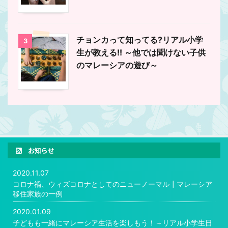
チョンカって知ってる?リアル小学
3
生が教える!! ～他では聞けない子供
のマレーシアの遊び～
お知らせ
2020.11.07
コロナ禍、ウィズコロナとしてのニューノーマル┃マレーシア
移住家族の一例
2020.01.09
子どもも一緒にマレーシア生活を楽しもう！～リアル小学生日