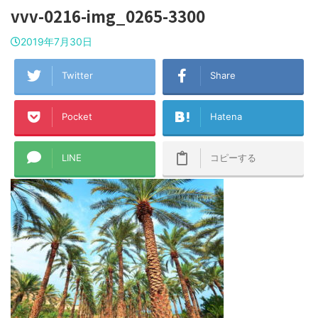
vvv-0216-img_0265-3300
2019年7月30日
Twitter
Share
Pocket
Hatena
LINE
コピーする