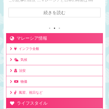
間。マレーシアの方が日本より1時間遅い日本からク
アラルンプールまで飛行機で7時間かかるけど時差は
続きを読む
1時間。マレーシアが移住先として人気の理由は時差
にもある。マレーシアと日本でビジネスをしても連
絡を取りやすい時差。移住して日本と仕事をしてい
る人もたくさんいる理由。ビジネスでリアルタイム
マレーシア情報
に連絡が取れるのは利点。ミーティングの時間も決
めやすいお昼休みの感覚も大体似た時間なのでわか
インフラ全般
りやすいママチキも仕事で日本と毎日やり取りする
けど問題なし。時差としてはたった一時間 ...
気候
治安
物価
風習、祝日など
ライフスタイル