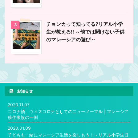
チョンカって知ってる?リアル小学
3
生が教える!! ～他では聞けない子供
のマレーシアの遊び～
お知らせ
2020.11.07
コロナ禍、ウィズコロナとしてのニューノーマル┃マレーシア
移住家族の一例
2020.01.09
子どもも一緒にマレーシア生活を楽しもう！～リアル小学生日