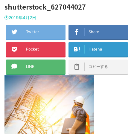
shutterstock_627044027
2019年4月2日
Twitter
Share
Pocket
Hatena
LINE
コピーする