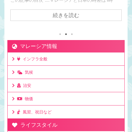
間。マレーシアの方が日本より1時間遅い日本からク
アラルンプールまで飛行機で7時間かかるけど時差は
続きを読む
1時間。マレーシアが移住先として人気の理由は時差
にもある。マレーシアと日本でビジネスをしても連
絡を取りやすい時差。移住して日本と仕事をしてい
る人もたくさんいる理由。ビジネスでリアルタイム
マレーシア情報
に連絡が取れるのは利点。ミーティングの時間も決
めやすいお昼休みの感覚も大体似た時間なのでわか
インフラ全般
りやすいママチキも仕事で日本と毎日やり取りする
けど問題なし。時差としてはたった一時間 ...
気候
治安
物価
風習、祝日など
ライフスタイル