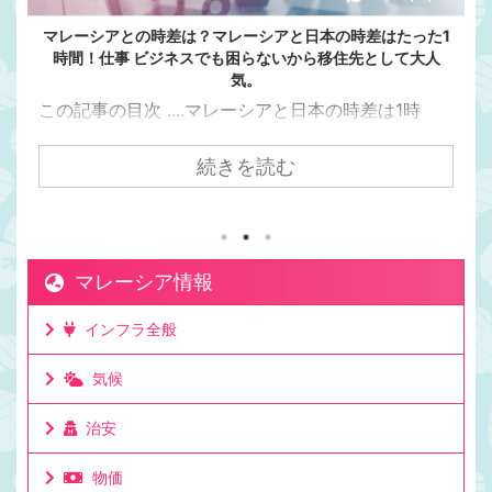
マレーシアとの時差は？マレーシアと日本の時差はたった1
時間！仕事 ビジネスでも困らないから移住先として大人
気。
この記事の目次 ....マレーシアと日本の時差は1時
間。マレーシアの方が日本より1時間遅い日本からク
アラルンプールまで飛行機で7時間かかるけど時差は
続きを読む
1時間。マレーシアが移住先として人気の理由は時差
にもある。マレーシアと日本でビジネスをしても連
絡を取りやすい時差。移住して日本と仕事をしてい
る人もたくさんいる理由。ビジネスでリアルタイム
マレーシア情報
に連絡が取れるのは利点。ミーティングの時間も決
めやすいお昼休みの感覚も大体似た時間なのでわか
インフラ全般
りやすいママチキも仕事で日本と毎日やり取りする
けど問題なし。時差としてはたった一時間 ...
気候
治安
物価