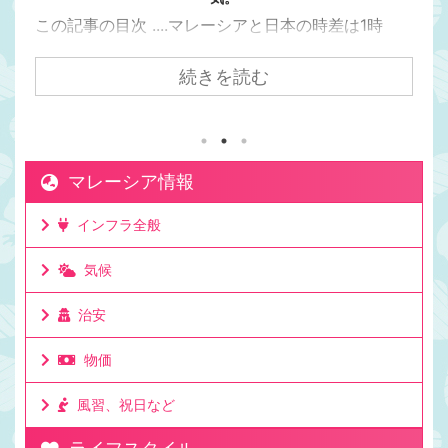
この記事の目次 ....マレーシアと日本の時差は1時
間。マレーシアの方が日本より1時間遅い日本からク
アラルンプールまで飛行機で7時間かかるけど時差は
続きを読む
1時間。マレーシアが移住先として人気の理由は時差
にもある。マレーシアと日本でビジネスをしても連
絡を取りやすい時差。移住して日本と仕事をしてい
る人もたくさんいる理由。ビジネスでリアルタイム
マレーシア情報
に連絡が取れるのは利点。ミーティングの時間も決
めやすいお昼休みの感覚も大体似た時間なのでわか
インフラ全般
りやすいママチキも仕事で日本と毎日やり取りする
けど問題なし。時差としてはたった一時間 ...
気候
治安
物価
風習、祝日など