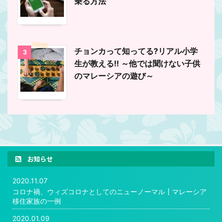
乗る方法
チョンカって知ってる?リアル小学
3
生が教える!! ～他では聞けない子供
のマレーシアの遊び～
お知らせ
2020.11.07
コロナ禍、ウィズコロナとしてのニューノーマル┃マレーシア
移住家族の一例
2020.01.09