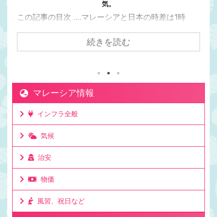
気。
この記事の目次 ....マレーシアと日本の時差は1時
間。マレーシアの方が日本より1時間遅い日本からク
アラルンプールまで飛行機で7時間かかるけど時差は
続きを読む
1時間。マレーシアが移住先として人気の理由は時差
にもある。マレーシアと日本でビジネスをしても連
絡を取りやすい時差。移住して日本と仕事をしてい
る人もたくさんいる理由。ビジネスでリアルタイム
マレーシア情報
に連絡が取れるのは利点。ミーティングの時間も決
めやすいお昼休みの感覚も大体似た時間なのでわか
インフラ全般
りやすいママチキも仕事で日本と毎日やり取りする
けど問題なし。時差としてはたった一時間 ...
気候
治安
物価
風習、祝日など