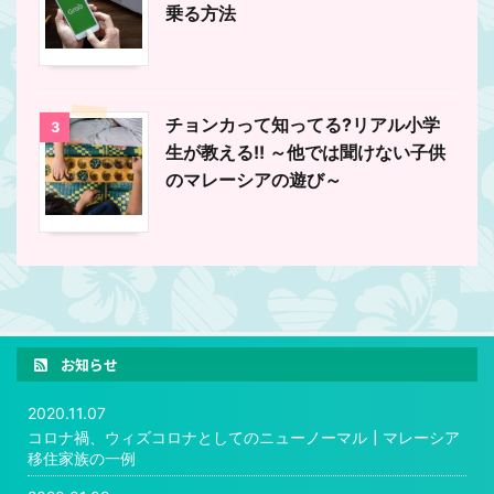
乗る方法
チョンカって知ってる?リアル小学
3
生が教える!! ～他では聞けない子供
のマレーシアの遊び～
お知らせ
2020.11.07
コロナ禍、ウィズコロナとしてのニューノーマル┃マレーシア
移住家族の一例