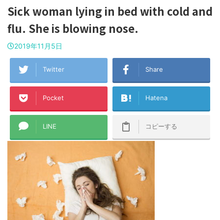
Sick woman lying in bed with cold and
flu. She is blowing nose.
2019年11月5日
Twitter
Share
Pocket
Hatena
LINE
コピーする