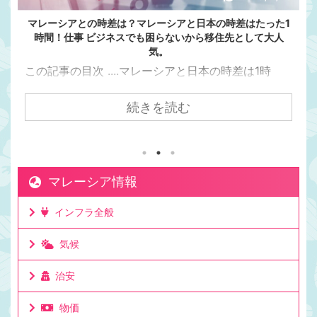
マレーシアとの時差は？マレーシアと日本の時差はたった1
時間！仕事 ビジネスでも困らないから移住先として大人
気。
この記事の目次 ....マレーシアと日本の時差は1時
間。マレーシアの方が日本より1時間遅い日本からク
アラルンプールまで飛行機で7時間かかるけど時差は
続きを読む
1時間。マレーシアが移住先として人気の理由は時差
にもある。マレーシアと日本でビジネスをしても連
絡を取りやすい時差。移住して日本と仕事をしてい
る人もたくさんいる理由。ビジネスでリアルタイム
マレーシア情報
に連絡が取れるのは利点。ミーティングの時間も決
めやすいお昼休みの感覚も大体似た時間なのでわか
インフラ全般
りやすいママチキも仕事で日本と毎日やり取りする
けど問題なし。時差としてはたった一時間 ...
気候
治安
物価