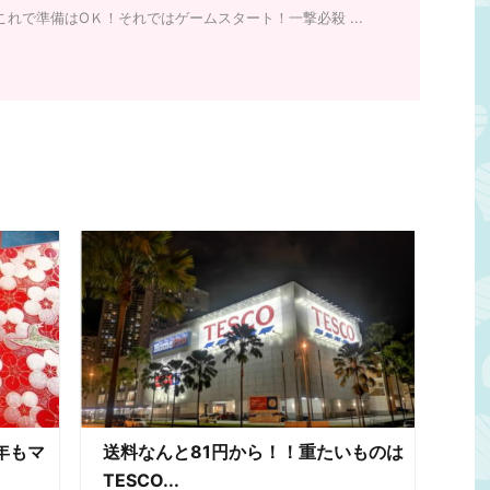
これで準備はОＫ！それではゲームスタート！一撃必殺 ...
年もマ
送料なんと81円から！！重たいものは
TESCO...