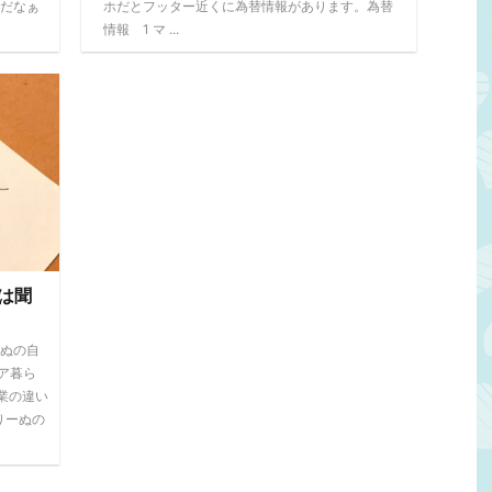
利だなぁ
ホだとフッター近くに為替情報があります。為替
情報 1 マ ...
は聞
ーぬの自
ア暮ら
業の違い
りーぬの