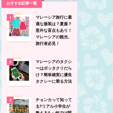
おすすめ記事一覧
マレーシア旅行に最
1
適な服装は？夏服？
意外な盲点もあり！
マレーシアの観光、
旅行者必見！
マレーシアのタクシ
2
ーはボッタクリだら
け？簡単確実に優良
タクシーに乗る方法
チョンカって知って
3
る?リアル小学生が
教える!! ～他では聞