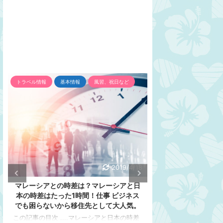
トラベル情報
基本情報
風習、祝日など
インフラ
トラベル情
2019/4/18
マレーシアとの時差は？マレーシアと日
変圧器は？コンセ
本の時差はたった1時間！仕事 ビジネス
は？マレーシアの
でも困らないから移住先として大人気。
す。マレーシアの
この記事の目次 ....マレーシアと日本の時差
この記事の目次 ...