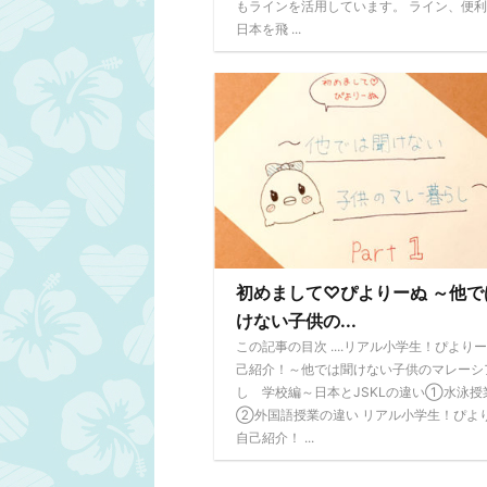
もラインを活用しています。 ライン、便
日本を飛 ...
初めまして♡ぴよりーぬ ～他で
けない子供の...
この記事の目次 ....リアル小学生！ぴより
己紹介！～他では聞けない子供のマレーシ
し 学校編～日本とJSKLの違い①水泳授
②外国語授業の違い リアル小学生！ぴよ
自己紹介！ ...