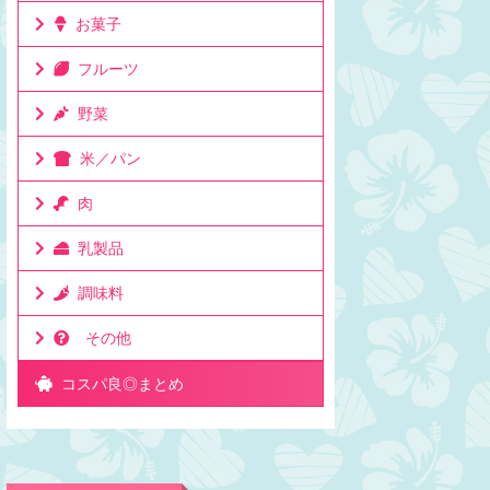
お菓子
フルーツ
野菜
米／パン
肉
乳製品
調味料
その他
コスパ良◎まとめ