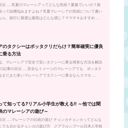
いますよね？そのままで
ギットお札の種類は6種類！（リンギット）
次 ....常夏のマレーシアってどんな気候？夏服でいいの？旅
きを読む
続きを読む
マレーシアの電圧は日本
硬貨の種類は4種類！（セン）PCだとサイド
装って結構悩みますよね？常夏マレーシアの気候について書い
シアの電圧の電圧、周波
メニューに、スマホだとフッター近くに為替
ちら。旅行に最適な服装はどんな感じ？ママチキおすすめ ...
ついてまとめました。マ
情報があります。為替情報 1 マレーシア
トのプラグの形も日本と
リンギット通貨計算機も一緒に置いてますお
形状を比較してみよう日
すすめの両替ポイント空港で両替するなら少
マレーシアのプラグの形
しだけにしておきましょうミッドバレーのメ
とっても重要！要チェッ
ガモールなどのたくさん人が並んでいる両替
アのタクシーはボッタクリだらけ？簡単確実に優良
、漏電や火災に要注意。
所がレート良◎ママチキは50RM札が大好
換プラグが必要な場合対
き！なぜなら・・・ マレーシアの通貨はリ
に乗る方法
20V対応なら変換プラグ
ンギット お札の種類は6種類！（リンギッ
は、マレーシアで安全で安いタクシーに乗る簡単な方法を解説
 ...
ト） 1RM(リンギ ...
の記事の目次 ....安全なイメージのマレーシアでも、ボッタク
はまだまだ多いマレーシアでタクシーに乗るならスマホ ...
って知ってる?リアル小学生が教える!! ～他では聞
供のマレーシアの遊び～
次 ....マレーシアの伝統の遊び チョンカチョンカってどんな
こでも分かるチョンカの遊び方 クアラルンプール日本人学校