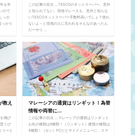
今年も年
この記事の目次 ....TESCOのネットスーパー、意外
いので
と知られてない。現地マレー人も、意外と知らな
しっか
いTESCOネットスーパー手数料高いでしょ？使わ
ばっかり
ないよ～と現地の人に言われるそんなのあったん
だーやり ...
が教え
マレーシアの通貨はリンギット！為替
情報や両替に...
本を飛び
この記事の目次 ....マレーシアの通貨はリンギット
と思うぴ
お札の種類は6種類！（リンギット）硬貨の種類は
ミリーと
4種類！（セン）PCだとサイドメニューに、スマ