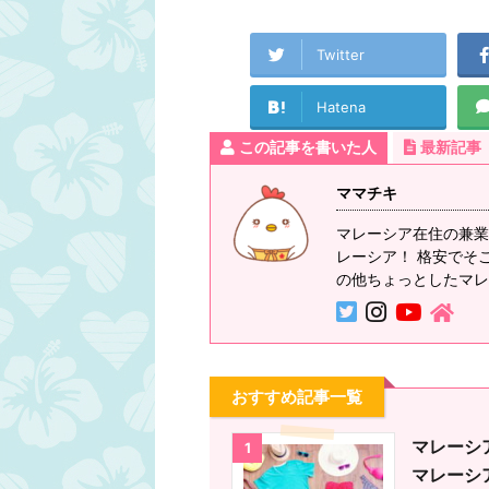
Twitter
Hatena
この記事を書いた人
最新記事
インフラ
トラベル
ママチキ
マレーシア在住の兼業
レーシア！ 格安でそ
の他ちょっとしたマレ
おすすめ記事一覧
変圧器は？コン
は？マレーシア
マレーシ
1
す。マレーシア
マレーシ
この記事の目次 ..