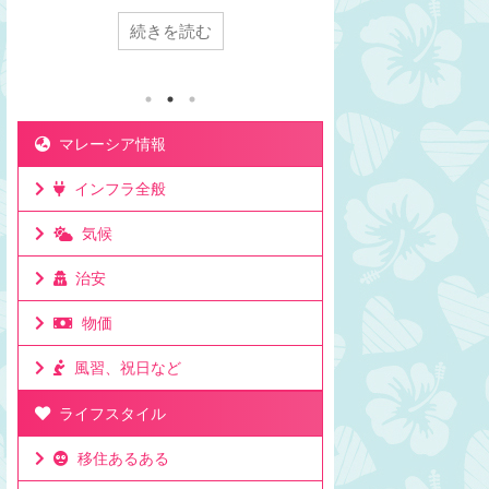
は1時間。マレーシアの方が日本より1時間遅
充電したいな～と思
続きを読む
続き
い日本からクアラルンプールまで飛行機で7
は充電できません。
時間かかるけど時差は1時間。マレーシアが
と違います。マレー
移住先として人気の理由は時差にもある。マ
数、プラグの違いに
レーシアと日本でビジネスをしても連絡を取
レーシアのコンセン
りやすい時差。移住して日本と仕事をしてい
違います。プラグの
る人もたくさんいる理由。ビジネスでリアル
本のプラグの形状 マ
マレーシア情報
タイムに連絡が取れるのは利点。ミーティン
状 このスイッチ、と
グの時間も決めやすいお昼休みの感覚も大体
ク！電圧が高いので
インフラ全般
似た時間なのでわかりやすいママチキも仕事
油断はダメです。変
で日本と毎日やり取りするけど問題なし。時
応電圧を確認して22
気候
差としてはたった一時間 ...
があれば使える対応可能
治安
物価
風習、祝日など
ライフスタイル
移住あるある