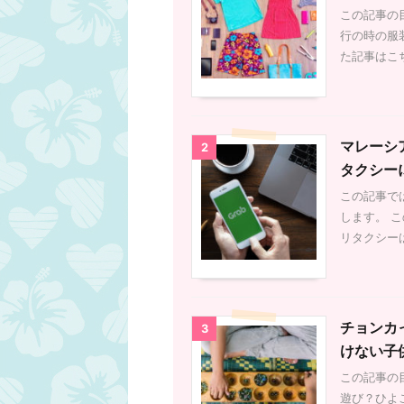
充電したいな～と思
この記事の目
続
は充電できません。
行の時の服
と違います。マレー
た記事はこ
数、プラグの違いに
レーシアのコンセン
違います。プラグの
本のプラグの形状 
状 このスイッチ、
マレーシ
ク！電圧が高いので
2
油断はダメです。変
タクシー
応電圧を確認して2
この記事で
があれば使える対応可能
します。 こ
リタクシー
チョンカ
3
けない子
この記事の目
遊び？ひよ