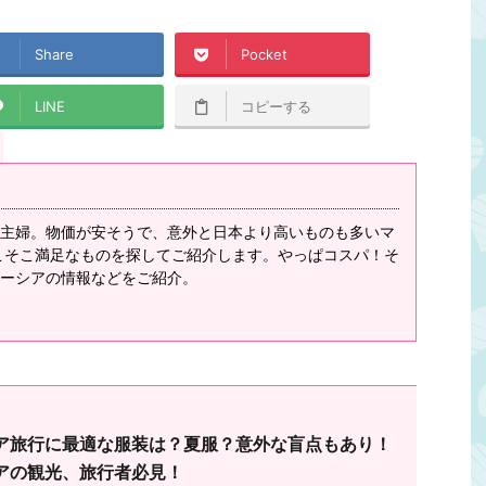
Share
Pocket
LINE
コピーする
情報
電圧
トラベル情報
基本情報
為替
銀行／両替
主婦。物価が安そうで、意外と日本より高いものも多いマ
こそこ満足なものを探してご紹介します。やっぱコスパ！そ
ーシアの情報などをご紹介。
2019/4/4
2019/4/4
セントは？変換プラグ
マレーシアの通貨はリンギット！為替情
の電圧は日本と違いま
報や両替についても！マレーシアの観
ア旅行に最適な服装は？夏服？意外な盲点もあり！
の観光、旅行者必見！
光、旅行者必見！
アの観光、旅行者必見！
..マレーシアでもスマホを
この記事の目次 ....マレーシアの通貨はリン