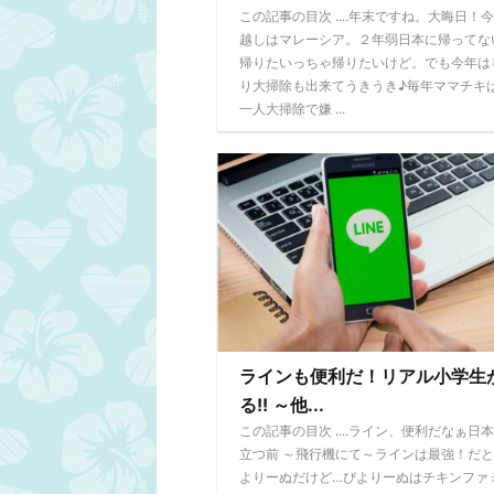
この記事の目次 ....年末ですね。大晦日！
越しはマレーシア。２年弱日本に帰ってな
帰りたいっちゃ帰りたいけど。でも今年は
り大掃除も出来てうきうき♪毎年ママチキ
一人大掃除で嫌 ...
ラインも便利だ！リアル小学生
る!! ～他...
この記事の目次 ....ライン、便利だなぁ日
立つ前 ～飛行機にて～ラインは最強！だ
よりーぬだけど…ぴよりーぬはチキンファ