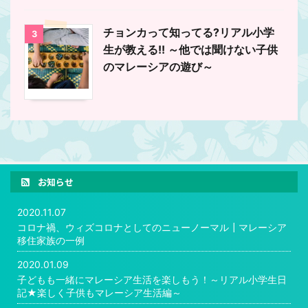
チョンカって知ってる?リアル小学
3
生が教える!! ～他では聞けない子供
のマレーシアの遊び～
お知らせ
2020.11.07
コロナ禍、ウィズコロナとしてのニューノーマル┃マレーシア
移住家族の一例
2020.01.09
子どもも一緒にマレーシア生活を楽しもう！～リアル小学生日
記★楽しく子供もマレーシア生活編～