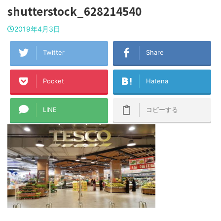
shutterstock_628214540
2019年4月3日
Twitter
Share
Pocket
Hatena
LINE
コピーする