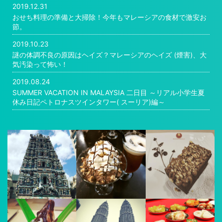
2019.12.31
おせち料理の準備と大掃除！今年もマレーシアの食材で激安お
節。
2019.10.23
謎の体調不良の原因はヘイズ？マレーシアのヘイズ (煙害)、大
気汚染って怖い！
2019.08.24
SUMMER VACATION IN MALAYSIA 二日目 ～リアル小学生夏
休み日記ペトロナスツインタワー( スーリア)編～