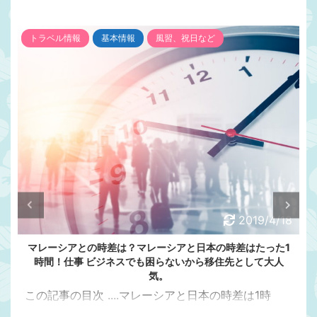
トラベル情報
基本情報
風習、祝日など
2019/4/18
マレーシアとの時差は？マレーシアと日本の時差はたった1
時間！仕事 ビジネスでも困らないから移住先として大人
気。
この記事の目次 ....マレーシアと日本の時差は1時
間。マレーシアの方が日本より1時間遅い日本からク