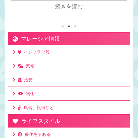
アラルンプールまで飛行機で7時間かかるけど時差は
続きを読む
1時間。マレーシアが移住先として人気の理由は時差
にもある。マレーシアと日本でビジネスをしても連
絡を取りやすい時差。移住して日本と仕事をしてい
る人もたくさんいる理由。ビジネスでリアルタイム
マレーシア情報
に連絡が取れるのは利点。ミーティングの時間も決
めやすいお昼休みの感覚も大体似た時間なのでわか
インフラ全般
りやすいママチキも仕事で日本と毎日やり取りする
けど問題なし。時差としてはたった一時間 ...
気候
治安
物価
風習、祝日など
ライフスタイル
移住あるある