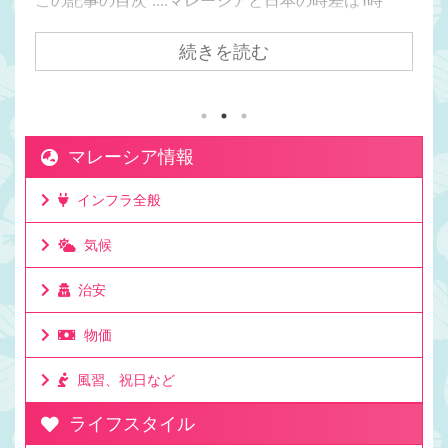
間。マレーシアの方が日本より1時間遅い日本からク
アラルンプールまで飛行機で7時間かかるけど時差は
続きを読む
1時間。マレーシアが移住先として人気の理由は時差
にもある。マレーシアと日本でビジネスをしても連
絡を取りやすい時差。移住して日本と仕事をしてい
る人もたくさんいる理由。ビジネスでリアルタイム
マレーシア情報
に連絡が取れるのは利点。ミーティングの時間も決
めやすいお昼休みの感覚も大体似た時間なのでわか
インフラ全般
りやすいママチキも仕事で日本と毎日やり取りする
けど問題なし。時差としてはたった一時間 ...
気候
治安
物価
風習、祝日など
ライフスタイル