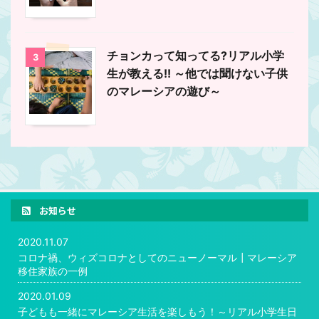
チョンカって知ってる?リアル小学
3
生が教える!! ～他では聞けない子供
のマレーシアの遊び～
お知らせ
2020.11.07
コロナ禍、ウィズコロナとしてのニューノーマル┃マレーシア
移住家族の一例
2020.01.09
子どもも一緒にマレーシア生活を楽しもう！～リアル小学生日