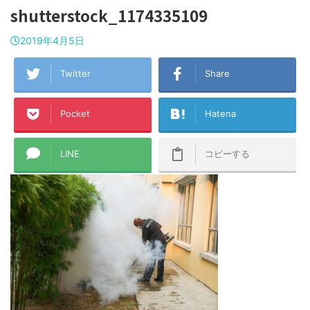
shutterstock_1174335109
2019年4月5日
Twitter
Share
Pocket
Hatena
LINE
コピーする