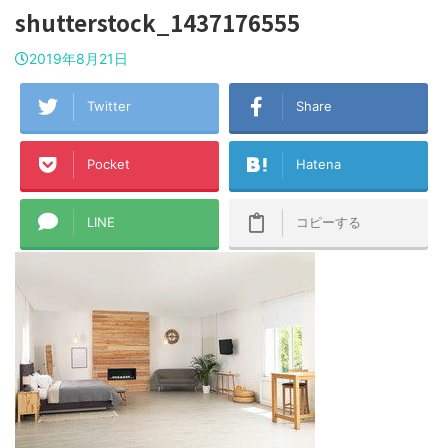
shutterstock_1437176555
2019年8月21日
Twitter
Share
Pocket
Hatena
LINE
コピーする