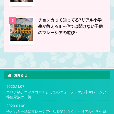
チョンカって知ってる?リアル小学
3
生が教える!! ～他では聞けない子供
のマレーシアの遊び～
お知らせ
2020.11.07
コロナ禍、ウィズコロナとしてのニューノーマル┃マレーシア
移住家族の一例
2020.01.09
子どもも一緒にマレーシア生活を楽しもう！～リアル小学生日