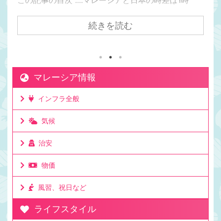
間。マレーシアの方が日本より1時間遅い日本からク
アラルンプールまで飛行機で7時間かかるけど時差は
続きを読む
1時間。マレーシアが移住先として人気の理由は時差
にもある。マレーシアと日本でビジネスをしても連
絡を取りやすい時差。移住して日本と仕事をしてい
る人もたくさんいる理由。ビジネスでリアルタイム
マレーシア情報
に連絡が取れるのは利点。ミーティングの時間も決
めやすいお昼休みの感覚も大体似た時間なのでわか
インフラ全般
りやすいママチキも仕事で日本と毎日やり取りする
けど問題なし。時差としてはたった一時間 ...
気候
治安
物価
風習、祝日など
ライフスタイル