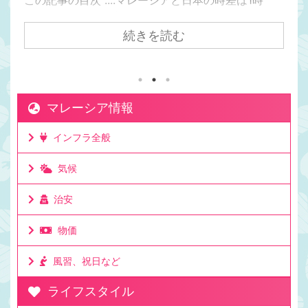
間。マレーシアの方が日本より1時間遅い日本からク
アラルンプールまで飛行機で7時間かかるけど時差は
続きを読む
1時間。マレーシアが移住先として人気の理由は時差
にもある。マレーシアと日本でビジネスをしても連
絡を取りやすい時差。移住して日本と仕事をしてい
る人もたくさんいる理由。ビジネスでリアルタイム
マレーシア情報
に連絡が取れるのは利点。ミーティングの時間も決
めやすいお昼休みの感覚も大体似た時間なのでわか
インフラ全般
りやすいママチキも仕事で日本と毎日やり取りする
けど問題なし。時差としてはたった一時間 ...
気候
治安
物価
風習、祝日など
ライフスタイル