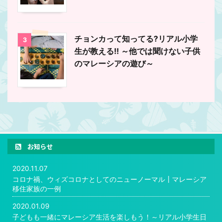
チョンカって知ってる?リアル小学
3
生が教える!! ～他では聞けない子供
のマレーシアの遊び～
お知らせ
2020.11.07
コロナ禍、ウィズコロナとしてのニューノーマル┃マレーシア
移住家族の一例
2020.01.09
子どもも一緒にマレーシア生活を楽しもう！～リアル小学生日