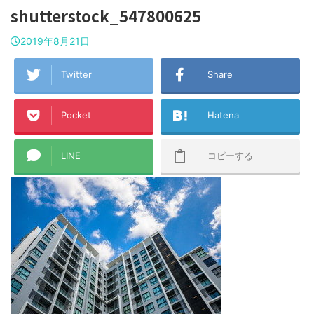
shutterstock_547800625
2019年8月21日
Twitter
Share
Pocket
Hatena
LINE
コピーする