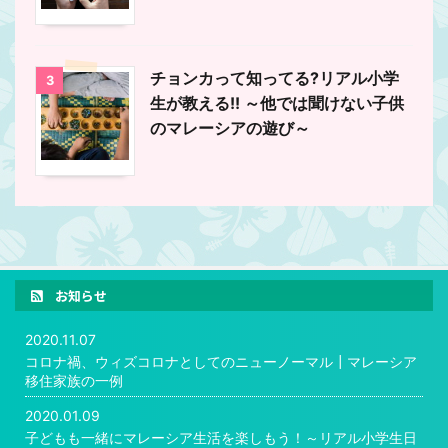
チョンカって知ってる?リアル小学
3
生が教える!! ～他では聞けない子供
のマレーシアの遊び～
お知らせ
2020.11.07
コロナ禍、ウィズコロナとしてのニューノーマル┃マレーシア
移住家族の一例
2020.01.09
子どもも一緒にマレーシア生活を楽しもう！～リアル小学生日