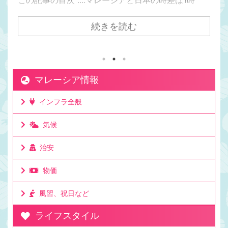
間。マレーシアの方が日本より1時間遅い日本からク
アラルンプールまで飛行機で7時間かかるけど時差は
続きを読む
1時間。マレーシアが移住先として人気の理由は時差
にもある。マレーシアと日本でビジネスをしても連
絡を取りやすい時差。移住して日本と仕事をしてい
る人もたくさんいる理由。ビジネスでリアルタイム
マレーシア情報
に連絡が取れるのは利点。ミーティングの時間も決
めやすいお昼休みの感覚も大体似た時間なのでわか
インフラ全般
りやすいママチキも仕事で日本と毎日やり取りする
けど問題なし。時差としてはたった一時間 ...
気候
治安
物価
風習、祝日など
ライフスタイル