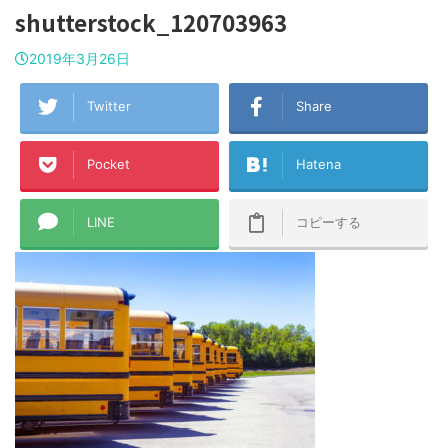
shutterstock_120703963
2019年3月26日
Twitter
Share
Pocket
Hatena
LINE
コピーする