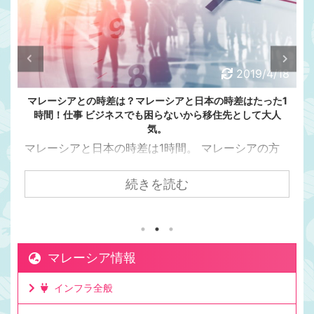
2019/4/18
マレーシアとの時差は？マレーシアと日本の時差はたった1
時間！仕事 ビジネスでも困らないから移住先として大人
気。
マレーシアと日本の時差は1時間。 マレーシアの方
が日本より1時間遅い マレーシアと日本の時差って
意外と知られてないんですよね。 日本とマレーシア
続きを読む
の時差は1時間です。 マレーシアの方が日本より1時
間遅いです。 日本が朝7時の時、マレーシアは朝6
時。朝6時はまだ真っ暗です。 ママチキ ママチキは
お弁当を作るために、マレー時間で朝5時半には起き
マレーシア情報
てますが、まだ夜中！という暗さです。 日本からク
アラルンプールまで飛行機で7時間かかるけど時差は
インフラ全般
1時間。 日本からクアラルンプールまで飛行機で7時