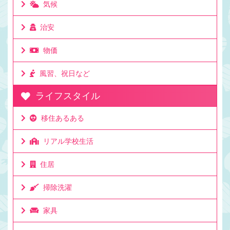
間程度かかります。 とて ...
気候
治安
物価
風習、祝日など
ライフスタイル
移住あるある
リアル学校生活
住居
掃除洗濯
家具