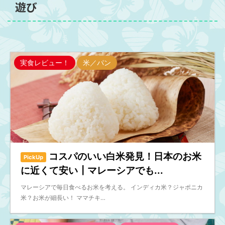
遊び
実食レビュー！
米／パン
コスパのいい白米発見！日本のお米
PickUp
に近くて安い┃マレーシアでも...
マレーシアで毎日食べるお米を考える。 インディカ米？ジャポニカ
米？お米が細長い！ ママチキ…