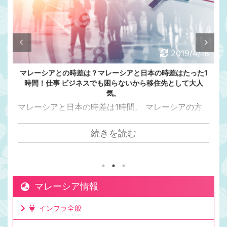
2019/4/18
マレーシアとの時差は？マレーシアと日本の時差はたった1
時間！仕事 ビジネスでも困らないから移住先として大人
気。
マレーシアと日本の時差は1時間。 マレーシアの方
が日本より1時間遅い マレーシアと日本の時差って
意外と知られてないんですよね。 日本とマレーシア
続きを読む
の時差は1時間です。 マレーシアの方が日本より1時
間遅いです。 日本が朝7時の時、マレーシアは朝6
時。朝6時はまだ真っ暗です。 ママチキ ママチキは
お弁当を作るために、マレー時間で朝5時半には起き
マレーシア情報
てますが、まだ夜中！という暗さです。 日本からク
アラルンプールまで飛行機で7時間かかるけど時差は
インフラ全般
1時間。 日本からクアラルンプールまで飛行機で7時