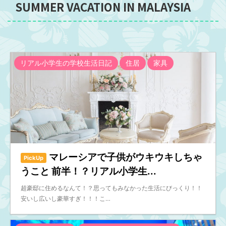
SUMMER VACATION IN MALAYSIA
リアル小学生の学校生活日記
住居
家具
マレーシアで子供がウキウキしちゃ
PickUp
うこと 前半！？リアル小学生...
超豪邸に住めるなんて！？思ってもみなかった生活にびっくり！！
安いし広いし豪華すぎ！！！こ…