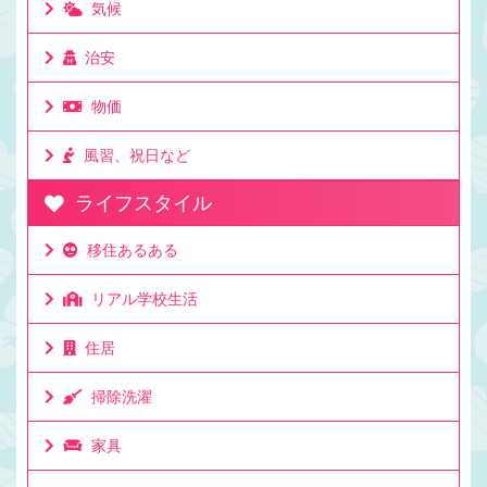
間程度かかります。 とて ...
気候
治安
物価
風習、祝日など
ライフスタイル
移住あるある
リアル学校生活
住居
掃除洗濯
家具