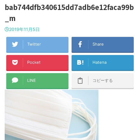
bab744dfb340615dd7adb6e12faca99b
_m
2019年11月5日
Twitter
Share
Pocket
Hatena
LINE
コピーする