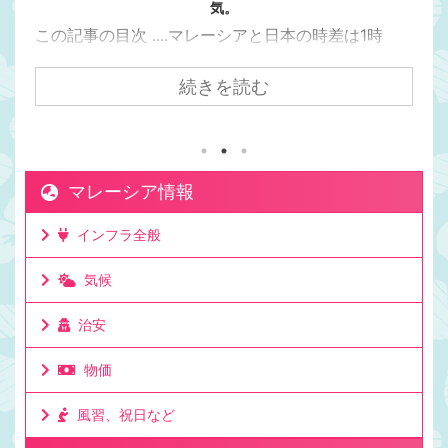
気。
この記事の目次 ....マレーシアと日本の時差は1時
間。マレーシアの方が日本より1時間遅い日本からク
アラルンプールまで飛行機で7時間かかるけど時差は
続きを読む
1時間。マレーシアが移住先として人気の理由は時差
にもある。マレーシアと日本でビジネスをしても連
絡を取りやすい時差。移住して日本と仕事をしてい
る人もたくさんいる理由。ビジネスでリアルタイム
マレーシア情報
に連絡が取れるのは利点。ミーティングの時間も決
めやすいお昼休みの感覚も大体似た時間なのでわか
インフラ全般
りやすいママチキも仕事で日本と毎日やり取りする
けど問題なし。時差としてはたった一時間 ...
気候
治安
物価
風習、祝日など