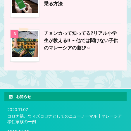
乗る方法
チョンカって知ってる?リアル小学
3
生が教える!! ～他では聞けない子供
のマレーシアの遊び～
お知らせ
2020.11.07
コロナ禍、ウィズコロナとしてのニューノーマル┃マレーシア
移住家族の一例