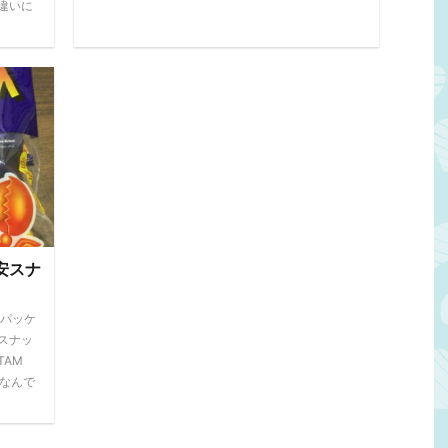
違いに
安スナ
くパッケ
スナッ
TAM
ズなんで