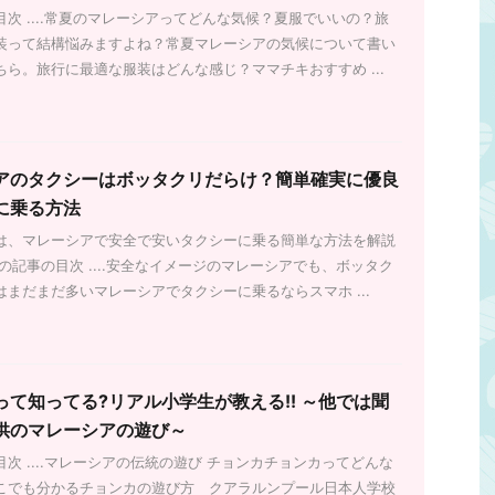
いますよね？そのままで
ギットお札の種類は6種類！（リンギット）
次 ....常夏のマレーシアってどんな気候？夏服でいいの？旅
きを読む
続きを読む
マレーシアの電圧は日本
硬貨の種類は4種類！（セン）PCだとサイド
装って結構悩みますよね？常夏マレーシアの気候について書い
シアの電圧の電圧、周波
メニューに、スマホだとフッター近くに為替
ちら。旅行に最適な服装はどんな感じ？ママチキおすすめ ...
ついてまとめました。マ
情報があります。為替情報 1 マレーシア
トのプラグの形も日本と
リンギット通貨計算機も一緒に置いてますお
形状を比較してみよう日
すすめの両替ポイント空港で両替するなら少
マレーシアのプラグの形
しだけにしておきましょうミッドバレーのメ
とっても重要！要チェッ
ガモールなどのたくさん人が並んでいる両替
アのタクシーはボッタクリだらけ？簡単確実に優良
、漏電や火災に要注意。
所がレート良◎ママチキは50RM札が大好
換プラグが必要な場合対
き！なぜなら・・・ マレーシアの通貨はリ
に乗る方法
20V対応なら変換プラグ
ンギット お札の種類は6種類！（リンギッ
は、マレーシアで安全で安いタクシーに乗る簡単な方法を解説
 ...
ト） 1RM(リンギ ...
の記事の目次 ....安全なイメージのマレーシアでも、ボッタク
はまだまだ多いマレーシアでタクシーに乗るならスマホ ...
って知ってる?リアル小学生が教える!! ～他では聞
供のマレーシアの遊び～
次 ....マレーシアの伝統の遊び チョンカチョンカってどんな
こでも分かるチョンカの遊び方 クアラルンプール日本人学校