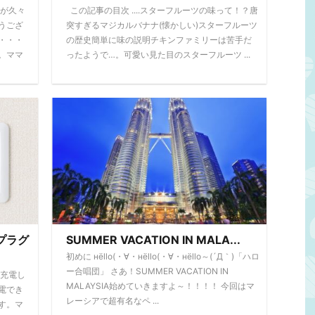
たが久々
この記事の目次 ....スターフルーツの味って！？唐
うござ
突すぎるマジカルバナナ(懐かしい)スターフルーツ
・・・
の歴史簡単に味の説明チキンファミリーは苦手だ
。ママ
ったようで…。可愛い見た目のスターフルーツ ...
プラグ
SUMMER VACATION IN MALA...
初めに нёllо(・∀・нёllо(・∀・нёllо～(´Д｀)「ハロ
ー合唱団」 さあ！SUMMER VACATION IN
を充電し
MALAYSIA始めていきますよ～！！！！ 今回はマ
電でき
レーシアで超有名なペ ...
す。マ