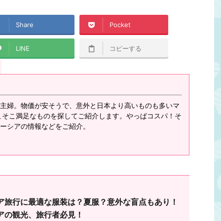
Share
Pocket
LINE
コピーする
情報
電圧
トラベル情報
基本情報
為替
銀行／両替
主婦。物価が安そうで、意外と日本より高いものも多いマ
こそこ満足なものを探してご紹介します。やっぱコスパ！そ
ーシアの情報などをご紹介。
2019/4/4
2019/4/4
セントは？変換プラグ
マレーシアの通貨はリンギット！為替情
の電圧は日本と違いま
報や両替についても！マレーシアの観
ア旅行に最適な服装は？夏服？意外な盲点もあり！
の観光、旅行者必見！
光、旅行者必見！
アの観光、旅行者必見！
..マレーシアでもスマホを
この記事の目次 ....マレーシアの通貨はリン