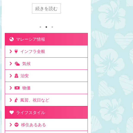
は1時間。マレーシアの方が日本より1時間遅
充電したいな～と思
続きを読む
続き
い日本からクアラルンプールまで飛行機で7
は充電できません。
時間かかるけど時差は1時間。マレーシアが
と違います。マレー
移住先として人気の理由は時差にもある。マ
数、プラグの違いに
レーシアと日本でビジネスをしても連絡を取
レーシアのコンセン
りやすい時差。移住して日本と仕事をしてい
違います。プラグの
る人もたくさんいる理由。ビジネスでリアル
本のプラグの形状 マ
マレーシア情報
タイムに連絡が取れるのは利点。ミーティン
状 このスイッチ、と
グの時間も決めやすいお昼休みの感覚も大体
ク！電圧が高いので
インフラ全般
似た時間なのでわかりやすいママチキも仕事
油断はダメです。変
で日本と毎日やり取りするけど問題なし。時
応電圧を確認して22
気候
差としてはたった一時間 ...
があれば使える対応可能
治安
物価
風習、祝日など
ライフスタイル
移住あるある