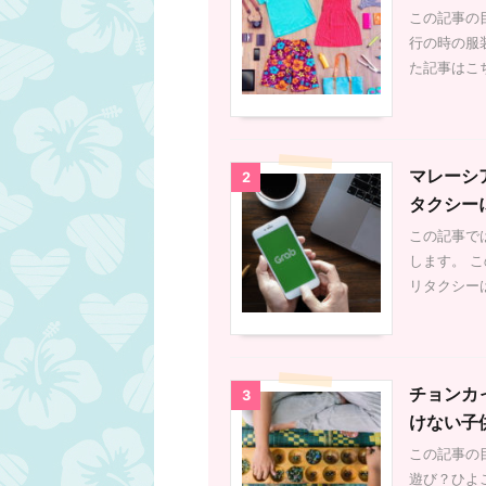
充電したいな～と思
この記事の目
続
は充電できません。
行の時の服
と違います。マレー
た記事はこ
数、プラグの違いに
レーシアのコンセン
違います。プラグの
本のプラグの形状 
状 このスイッチ、
マレーシ
ク！電圧が高いので
2
油断はダメです。変
タクシー
応電圧を確認して2
この記事で
があれば使える対応可能
します。 こ
リタクシー
チョンカ
3
けない子
この記事の目
遊び？ひよ