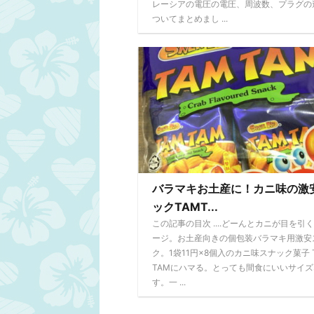
レーシアの電圧の電圧、周波数、プラグの
ついてまとめまし ...
バラマキお土産に！カニ味の激
ックTAMT...
この記事の目次 ....どーんとカニが目を引
ージ。お土産向きの個包装バラマキ用激安
ク。1袋11円×8個入のカニ味スナック菓子 
TAMにハマる。とっても間食にいいサイ
す。一 ...