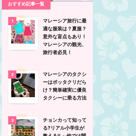
おすすめ記事一覧
マレーシア旅行に最
1
適な服装は？夏服？
意外な盲点もあり！
マレーシアの観光、
旅行者必見！
マレーシアのタクシ
2
ーはボッタクリだら
け？簡単確実に優良
タクシーに乗る方法
チョンカって知って
3
る?リアル小学生が
教える!! ～他では聞