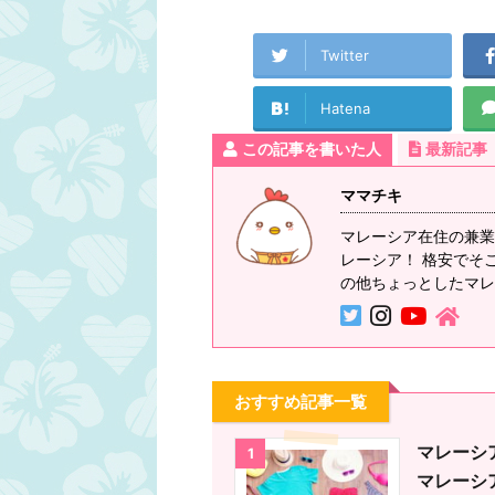
Twitter
Hatena
この記事を書いた人
最新記事
インフラ
トラベル
ママチキ
マレーシア在住の兼業
レーシア！ 格安でそ
の他ちょっとしたマレ
おすすめ記事一覧
変圧器は？コン
は？マレーシア
マレーシ
1
す。マレーシア
マレーシ
この記事の目次 ..