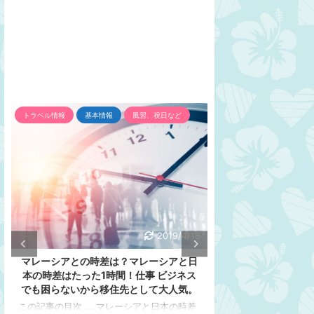
トラベル情報
基本情報
風習、祝日など
インフラ
トラベル情
2019/4/18
マレーシアとの時差は？マレーシアと日
変圧器は？コンセ
本の時差はたった1時間！仕事 ビジネス
は？マレーシアの
でも困らないから移住先として大人気。
す。マレーシアの
この記事の目次 ....マレーシアと日本の時差
この記事の目次 ...