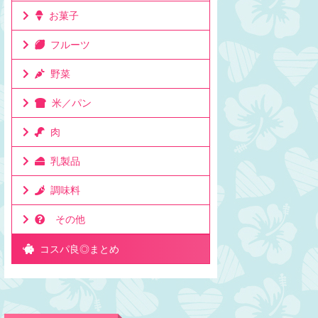
お菓子
フルーツ
野菜
米／パン
肉
乳製品
調味料
その他
コスパ良◎まとめ