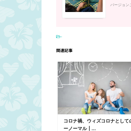
バージョン
-
関連記事
コロナ禍、ウィズコロナとして
ーノーマル┃...