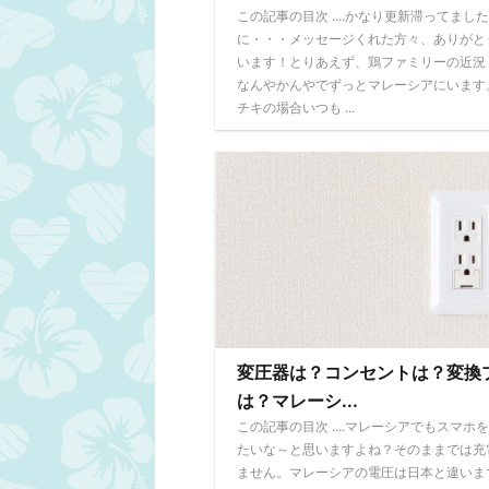
この記事の目次 ....かなり更新滞ってまし
に・・・メッセージくれた方々、ありがと
います！とりあえず、鶏ファミリーの近況
なんやかんやでずっとマレーシアにいます
チキの場合いつも ...
変圧器は？コンセントは？変換
は？マレーシ...
この記事の目次 ....マレーシアでもスマホ
たいな～と思いますよね？そのままでは充
ません。マレーシアの電圧は日本と違いま