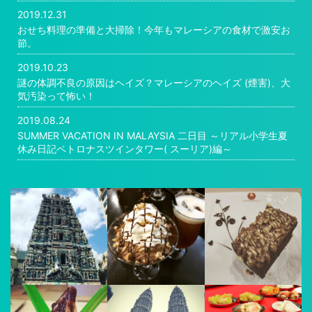
2019.12.31
おせち料理の準備と大掃除！今年もマレーシアの食材で激安お
節。
2019.10.23
謎の体調不良の原因はヘイズ？マレーシアのヘイズ (煙害)、大
気汚染って怖い！
2019.08.24
SUMMER VACATION IN MALAYSIA 二日目 ～リアル小学生夏
休み日記ペトロナスツインタワー( スーリア)編～