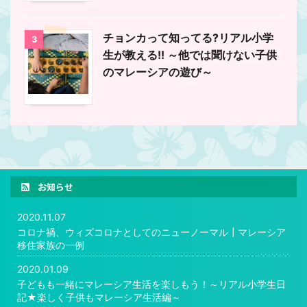
チョンカって知ってる?リアル小学
3
生が教える!! ～他では聞けない子供
のマレーシアの遊び～
お知らせ
2020.11.07
コロナ禍、ウィズコロナとしてのニューノーマル┃マレーシア
移住家族の一例
2020.01.09
子どもも一緒にマレーシア生活を楽しもう！～リアル小学生日
記★楽しく子供もマレーシア生活編～