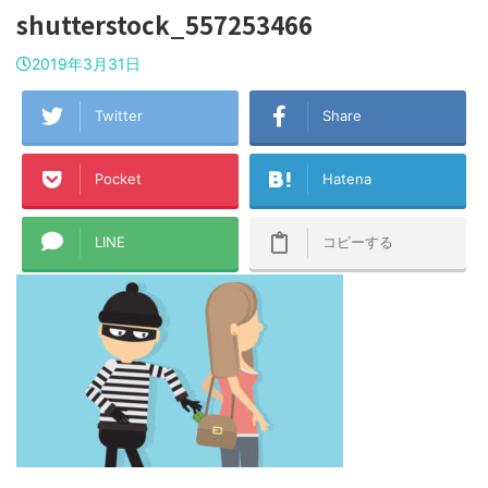
shutterstock_557253466
2019年3月31日
Twitter
Share
Pocket
Hatena
LINE
コピーする