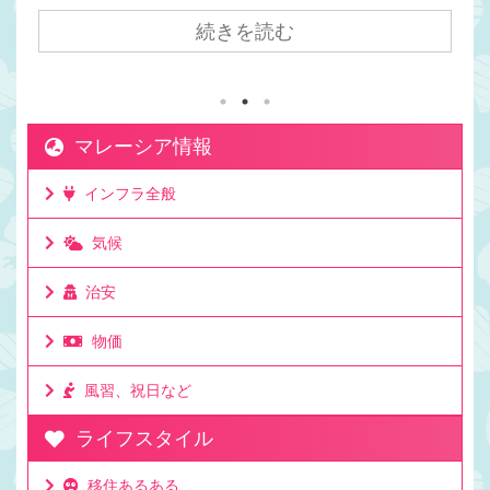
間。マレーシアの方が日本より1時間遅い日本からク
アラルンプールまで飛行機で7時間かかるけど時差は
続きを読む
1時間。マレーシアが移住先として人気の理由は時差
にもある。マレーシアと日本でビジネスをしても連
絡を取りやすい時差。移住して日本と仕事をしてい
る人もたくさんいる理由。ビジネスでリアルタイム
マレーシア情報
に連絡が取れるのは利点。ミーティングの時間も決
めやすいお昼休みの感覚も大体似た時間なのでわか
インフラ全般
りやすいママチキも仕事で日本と毎日やり取りする
けど問題なし。時差としてはたった一時間 ...
気候
治安
物価
風習、祝日など
ライフスタイル
移住あるある