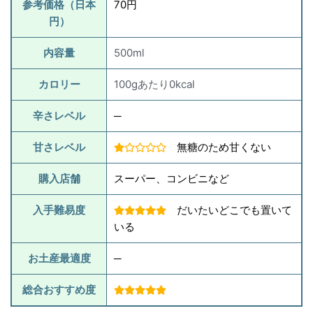
参考価格（日本
70円
円）
内容量
500ml
カロリー
100gあたり0kcal
辛さレベル
─
甘さレベル
無糖のため甘くない
購入店舗
スーパー、コンビニなど
入手難易度
だいたいどこでも置いて
いる
お土産最適度
─
総合おすすめ度