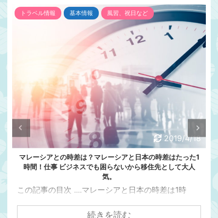
インフラ
トラベル情報
電圧
2019/4/4
変圧器は？コンセントは？変換プラグは？マレーシアの電圧
は日本と違います。マレーシアの観光、旅行者必見！
この記事の目次 ....マレーシアでもスマホを充電した
いな～と思いますよね？そのままでは充電できませ
ん。マレーシアの電圧は日本と違います。マレーシ
続きを読む
アの電圧の電圧、周波数、プラグの違いについてま