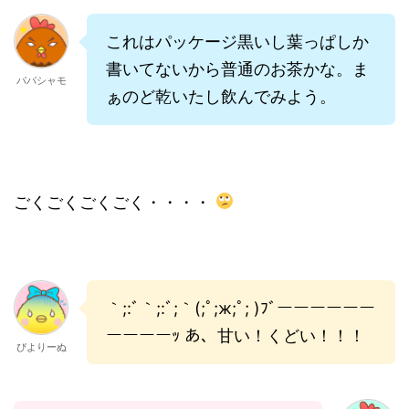
これはパッケージ黒いし葉っぱしか
書いてないから普通のお茶かな。ま
パパシャモ
ぁのど乾いたし飲んでみよう。
ごくごくごくごく・・・・
｀;:ﾞ｀;:ﾞ;｀(;ﾟ;ж;ﾟ; )ﾌﾞーーーーーー
ーーーーｯ あ、甘い！くどい！！！
ぴよりーぬ