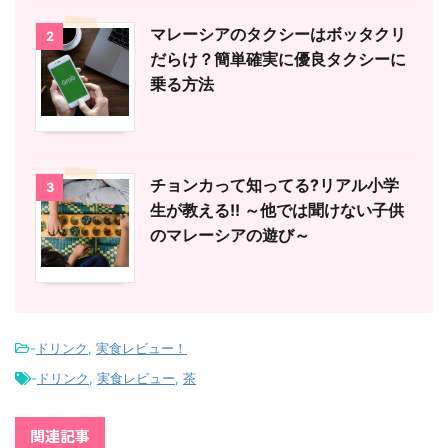
マレーシアのタクシーはボッタクリ
2
だらけ？簡単確実に優良タクシーに
乗る方法
チョンカって知ってる?リアル小学
3
生が教える!! ～他では聞けない子供
のマレーシアの遊び～
-
ドリンク
,
実食レビュー！
-
ドリンク
,
実食レビュー
,
茶
関連記事