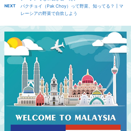
NEXT
パクチョイ（Pak Choy）って野菜、知ってる？┃マ
レーシアの野菜で自炊しよう