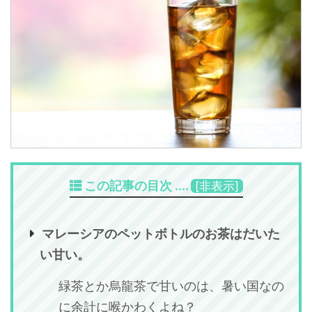
この記事の目次 ....
[
非表示
]
マレーシアのペットボトルのお茶はだいた
い甘い。
緑茶とか烏龍茶で甘いのは、暑い国なの
に余計に喉かわくよね？