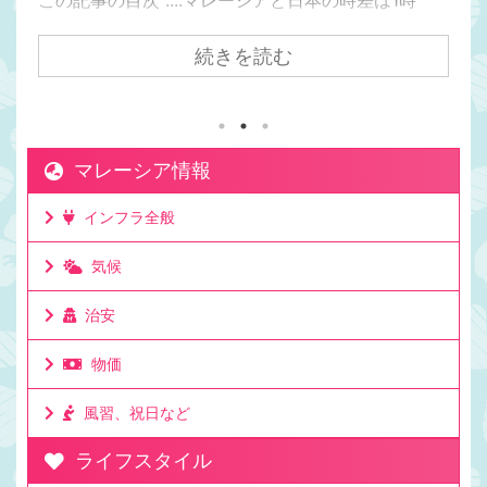
間。マレーシアの方が日本より1時間遅い日本からク
アラルンプールまで飛行機で7時間かかるけど時差は
続きを読む
1時間。マレーシアが移住先として人気の理由は時差
にもある。マレーシアと日本でビジネスをしても連
絡を取りやすい時差。移住して日本と仕事をしてい
る人もたくさんいる理由。ビジネスでリアルタイム
マレーシア情報
に連絡が取れるのは利点。ミーティングの時間も決
めやすいお昼休みの感覚も大体似た時間なのでわか
インフラ全般
りやすいママチキも仕事で日本と毎日やり取りする
けど問題なし。時差としてはたった一時間 ...
気候
治安
物価
風習、祝日など
ライフスタイル