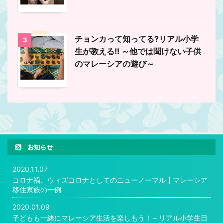
チョンカって知ってる?リアル小学
3
生が教える!! ～他では聞けない子供
のマレーシアの遊び～
お知らせ
2020.11.07
コロナ禍、ウィズコロナとしてのニューノーマル┃マレーシア
移住家族の一例
2020.01.09
子どもも一緒にマレーシア生活を楽しもう！～リアル小学生日