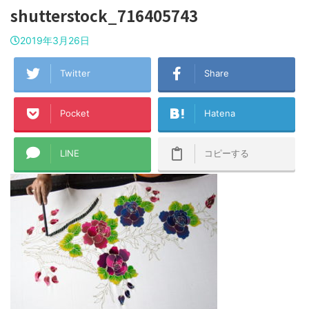
shutterstock_716405743
2019年3月26日
Twitter
Share
Pocket
Hatena
LINE
コピーする