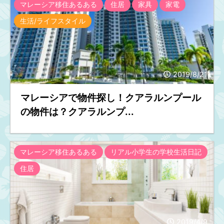
マレーシア移住あるある
住居
家具
家電
生活/ライフスタイル
2019/8/21
マレーシアで物件探し！クアラルンプール
の物件は？クアラルンプ...
マレーシア移住あるある
リアル小学生の学校生活日記
住居
2019/4/9