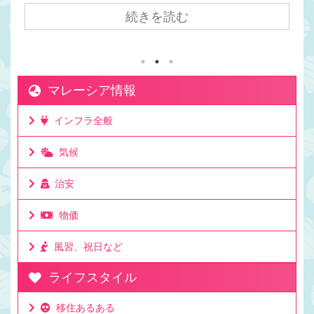
意外と知られてないんですよね。 日本とマレーシア
続きを読む
の時差は1時間です。 マレーシアの方が日本より1時
間遅いです。 日本が朝7時の時、マレーシアは朝6
時。朝6時はまだ真っ暗です。 ママチキ ママチキは
お弁当を作るために、マレー時間で朝5時半には起き
マレーシア情報
てますが、まだ夜中！という暗さです。 日本からク
アラルンプールまで飛行機で7時間かかるけど時差は
インフラ全般
1時間。 日本からクアラルンプールまで飛行機で7時
間程度かかります。 とて ...
気候
治安
物価
風習、祝日など
ライフスタイル
移住あるある