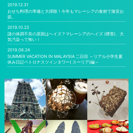
2019.12.31
おせち料理の準備と大掃除！今年もマレーシアの食材で激安お
節。
2019.10.23
謎の体調不良の原因はヘイズ？マレーシアのヘイズ (煙害)、大
気汚染って怖い！
2019.08.24
SUMMER VACATION IN MALAYSIA 二日目 ～リアル小学生夏
休み日記ペトロナスツインタワー( スーリア)編～