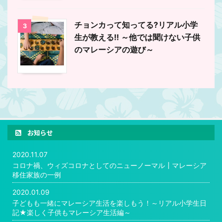
チョンカって知ってる?リアル小学
3
生が教える!! ～他では聞けない子供
のマレーシアの遊び～
お知らせ
2020.11.07
コロナ禍、ウィズコロナとしてのニューノーマル┃マレーシア
移住家族の一例
2020.01.09
子どもも一緒にマレーシア生活を楽しもう！～リアル小学生日
記★楽しく子供もマレーシア生活編～