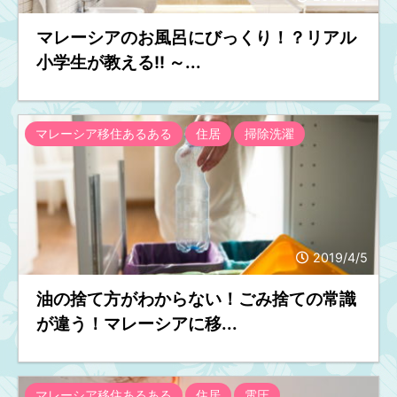
マレーシアのお風呂にびっくり！？リアル
小学生が教える!! ～...
マレーシア移住あるある
住居
掃除洗濯
2019/4/5
油の捨て方がわからない！ごみ捨ての常識
が違う！マレーシアに移...
マレーシア移住あるある
住居
電圧