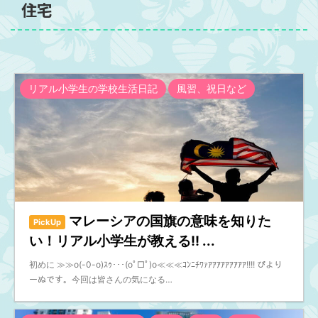
住宅
リアル小学生の学校生活日記
風習、祝日など
マレーシアの国旗の意味を知りた
PickUp
い！リアル小学生が教える!! ...
初めに ≫≫o(-0-o)ｽｩ･･･(oﾟ□ﾟ)o≪≪≪ｺﾝﾆﾁﾜｧｱｱｱｱｱｱｱｱｱ!!!! ぴより
ーぬです。今回は皆さんの気になる…