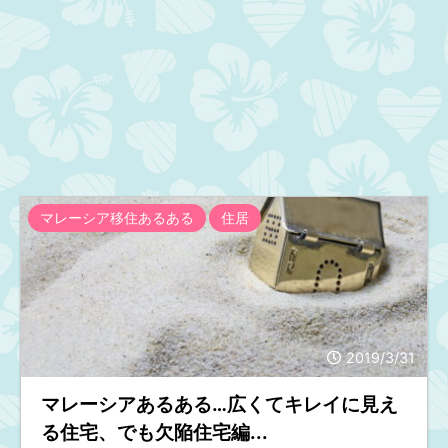
マレーシア移住あるある
住居
2019/3/31
マレーシアあるある…広くてキレイに見え
る住宅、でも欠陥住宅編...