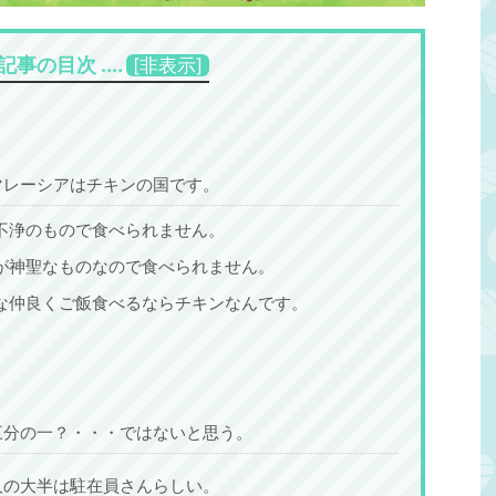
情報
為替
トラベル情報
基本情報
風習、祝日など
事の目次 ....
[
非表示
]
マレーシアはチキンの国です。
2019/4/4
2019/4/18
不浄のもので食べられません。
はリンギット！為替情
マレーシアとの時差は？マレーシアと日
が神聖なものなので食べられません。
ても！マレーシアの観
本の時差はたった1時間！仕事 ビジネス
行者必見！
でも困らないから移住先として大人気。
な仲良くご飯食べるならチキンなんです。
..マレーシアの通貨はリン
この記事の目次 ....マレーシアと日本の時差
6種類！（リンギット）
は1時間。マレーシアの方が日本より1時間遅
きを読む
続きを読む
！（セン）PCだとサイド
い日本からクアラルンプールまで飛行機で7
だとフッター近くに為替
時間かかるけど時差は1時間。マレーシアが
替情報 1 マレーシア
移住先として人気の理由は時差にもある。マ
機も一緒に置いてますお
レーシアと日本でビジネスをしても連絡を取
三分の一？・・・ではないと思う。
ト空港で両替するなら少
りやすい時差。移住して日本と仕事をしてい
しょうミッドバレーのメ
る人もたくさんいる理由。ビジネスでリアル
人の大半は駐在員さんらしい。
さん人が並んでいる両替
タイムに連絡が取れるのは利点。ミーティン