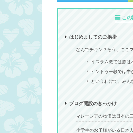
インフラ
トラベル情報
電圧
トラベル情報
基本
銀行／両替
この記
はじめましてのご挨拶
なんでチキン？そう、ここ
2019/4/4
イスラム教では豚は
変圧器は？コンセントは？変換プラグ
マレーシアの通貨
ヒンドゥー教では牛
は？マレーシアの電圧は日本と違いま
報や両替につい
す。マレーシアの観光、旅行者必見！
光、旅
というわけで、みん
この記事の目次 ....マレーシアでもスマホを
この記事の目次 ..
充電したいな～と思いますよね？そのままで
ギットお札の種類は
続きを読む
続
は充電できません。マレーシアの電圧は日本
硬貨の種類は4種類
ブログ開設のきっかけ
と違います。マレーシアの電圧の電圧、周波
メニューに、スマホ
数、プラグの違いについてまとめました。マ
情報があります。為
レーシアのコンセントのプラグの形も日本と
リンギット通貨計算
マレーシアの物価は日本の
違います。プラグの形状を比較してみよう日
すすめの両替ポイン
本のプラグの形状 マレーシアのプラグの形
しだけにしておきま
小学生のお子様がいる日本
状 このスイッチ、とっても重要！要チェッ
ガモールなどのたく