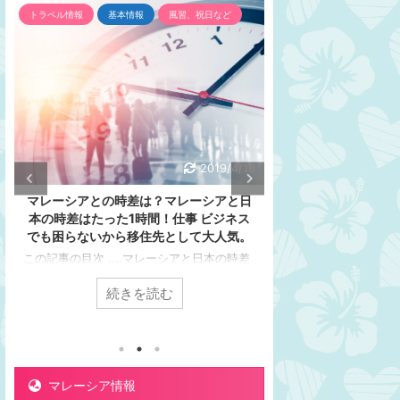
インフラ
トラベル情報
電圧
トラベル情報
基本情
銀行／両替
2019/4/4
変圧器は？コンセントは？変換プラグ
マレーシアの通貨
は？マレーシアの電圧は日本と違いま
報や両替について
す。マレーシアの観光、旅行者必見！
光、旅
この記事の目次 ....マレーシアでもスマホを
この記事の目次 ...
充電したいな～と思いますよね？そのままで
ギットお札の種類は
続きを読む
続き
は充電できません。マレーシアの電圧は日本
硬貨の種類は4種類！
と違います。マレーシアの電圧の電圧、周波
メニューに、スマホ
数、プラグの違いについてまとめました。マ
情報があります。為替
レーシアのコンセントのプラグの形も日本と
リンギット通貨計算
違います。プラグの形状を比較してみよう日
すすめの両替ポイン
本のプラグの形状 マレーシアのプラグの形
しだけにしておきま
マレーシア情報
状 このスイッチ、とっても重要！要チェッ
ガモールなどのたく