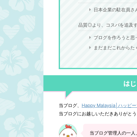
ク！電圧が高いので、漏電や火災に要注意。
所がレート良◎ママ
日本企業の駐在員さ
油断はダメです。変換プラグが必要な場合対
き！なぜなら・・・
応電圧を確認して220V対応なら変換プラグ
ンギット お札の種
があれば使える対応可能 ...
ト） 1RM(リンギ ...
品質◎より、コスパを追及
ブログを作ろうと思
まだまだこれからた
はじ
当ブログ、
Happy Malaysia│ハッ
当ブログにお越しいただきありがとう
当ブログ管理人の一人