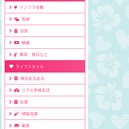
ク！電圧が高いので、漏電や火災に要注意。
所がレート良◎ママチ
インフラ全般
油断はダメです。変換プラグが必要な場合対
き！なぜなら・・・ 
応電圧を確認して220V対応なら変換プラグ
ンギット お札の種類
気候
があれば使える対応可能 ...
ト） 1RM(リンギ ...
治安
物価
風習、祝日など
ライフスタイル
移住あるある
リアル学校生活
住居
掃除洗濯
家具