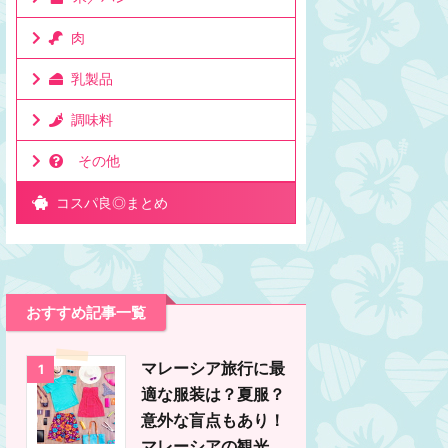
肉
乳製品
調味料
その他
コスパ良◎まとめ
おすすめ記事一覧
マレーシア旅行に最
1
適な服装は？夏服？
意外な盲点もあり！
マレーシアの観光、