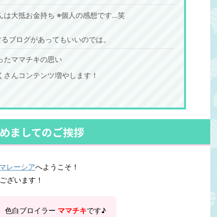
チキは50RM札が大好
グの時間も決めやすいお昼休みの感覚も大体
んは大抵お金持ち ※個人の感想です…笑
 マレーシアの通貨はリ
似た時間なのでわかりやすいママチキも仕事
類は6種類！（リンギッ
で日本と毎日やり取りするけど問題なし。時
差としてはたった一時間 ...
するブログがあってもいいのでは。
ったママチキの思い
くさんコンテンツ増やします！
めましてのご挨拶
ピーマレーシア
へようこそ！
ございます！
、色白ブロイラー
ママチキ
です♪