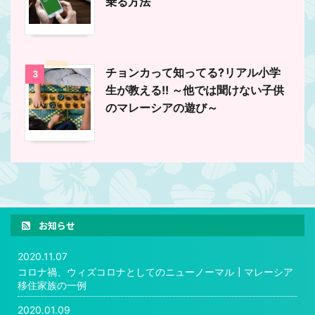
乗る方法
チョンカって知ってる?リアル小学
3
生が教える!! ～他では聞けない子供
のマレーシアの遊び～
お知らせ
2020.11.07
コロナ禍、ウィズコロナとしてのニューノーマル┃マレーシア
移住家族の一例
2020.01.09