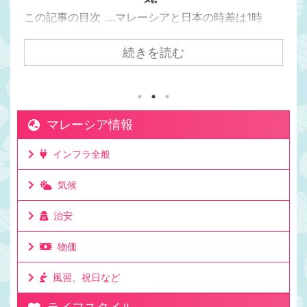
この記事の目次 ....マレーシアと日本の時差は1時
間。マレーシアの方が日本より1時間遅い日本からク
アラルンプールまで飛行機で7時間かかるけど時差は
続きを読む
1時間。マレーシアが移住先として人気の理由は時差
にもある。マレーシアと日本でビジネスをしても連
絡を取りやすい時差。移住して日本と仕事をしてい
る人もたくさんいる理由。ビジネスでリアルタイム
マレーシア情報
に連絡が取れるのは利点。ミーティングの時間も決
めやすいお昼休みの感覚も大体似た時間なのでわか
インフラ全般
りやすいママチキも仕事で日本と毎日やり取りする
けど問題なし。時差としてはたった一時間 ...
気候
治安
物価
風習、祝日など